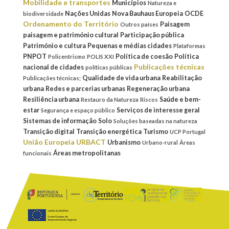
Mobilidade e transportes
Municípios
Natureza e
Nações Unidas
Nova Bauhaus Europeia
OCDE
biodiversidade
Ordenamento do Território
Paisagem
Outros países
paisagem e património cultural
Participação pública
Património e cultura
Pequenas e médias cidades
Plataformas
PNPOT
Política de coesão
Política
Policentrismo
POLIS XXI
Publicações técnicas
nacional de cidades
políticas públicas
Qualidade de vida urbana
Reabilitação
Publicações técnicas;
urbana
Redes e parcerias urbanas
Regeneração urbana
Resiliência urbana
Saúde e bem-
Restauro da Natureza
Riscos
estar
Serviços de interesse geral
Segurança e espaço público
Sistemas de informação
Solo
Soluções baseadas na natureza
Transição digital
Transição energética
Turismo
UCP Portugal
União Europeia
URBACT
Urbanismo
Urbano-rural
Áreas
Áreas metropolitanas
funcionais