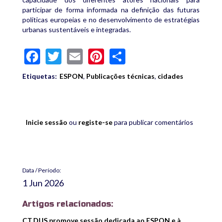
participar de forma informada na definição das futuras
políticas europeias e no desenvolvimento de estratégias
urbanas sustentáveis e integradas.
Facebook
Twitter
Email
Pinterest
Share
Etiquetas:
ESPON
,
Publicações técnicas
,
cidades
Inicie sessão
ou
registe-se
para publicar comentários
Data / Período:
1 Jun 2026
Artigos relacionados:
CT.DUS promove sessão dedicada ao ESPON e à