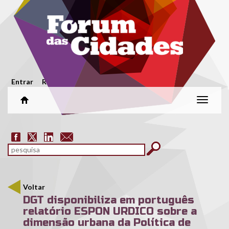
Passar para o conteúdo principal
Menu secundário
Entrar
Registar
Alterar
naveg
Formulário de pesquisa
pesquisar
Voltar
DGT disponibiliza em português
relatório ESPON URDICO sobre a
dimensão urbana da Política de