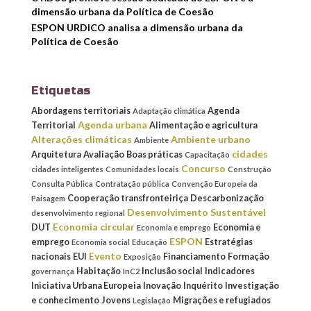
dimensão urbana da Política de Coesão
ESPON URDICO analisa a dimensão urbana da
Política de Coesão
Etiquetas
Abordagens territoriais
Agenda
Adaptação climática
Agenda urbana
Territorial
Alimentação e agricultura
Alterações climáticas
Ambiente urbano
Ambiente
cidades
Arquitetura
Avaliação
Boas práticas
Capacitação
Concurso
cidades inteligentes
Comunidades locais
Construção
Consulta Pública
Contratação pública
Convenção Europeia da
Cooperação transfronteiriça
Descarbonização
Paisagem
Desenvolvimento Sustentável
desenvolvimento regional
Economia circular
DUT
Economia e
Economia e emprego
ESPON
emprego
Estratégias
Economia social
Educação
Evento
nacionais
EUI
Financiamento
Formação
Exposição
Habitação
Inclusão social
Indicadores
governança
InC2
Iniciativa Urbana Europeia
Inovação
Inquérito
Investigação
e conhecimento
Jovens
Migrações e refugiados
Legislação