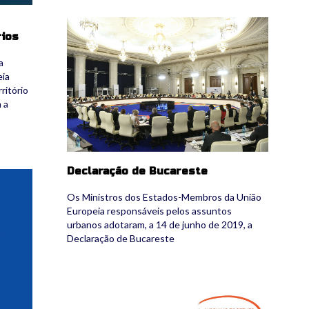
bucareste-.jpg
rios
a
eia
ritório
 a
Declaração de Bucareste
Os Ministros dos Estados-Membros da União
Europeia responsáveis pelos assuntos
urbanos adotaram, a 14 de junho de 2019, a
Declaração de Bucareste
EU Urban Agenda