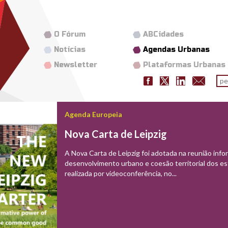
O Fórum
ABCidades
Notícias
Agendas Urbanas
Newsletter
Plataformas Urbanas
Fo
pes
a
de Leipzig
eipzig foi adotada na reunião informal dos ministros responsáveis pelo
rbano e coesão territorial dos estados-membros da União Europeia,
oconferência, no...