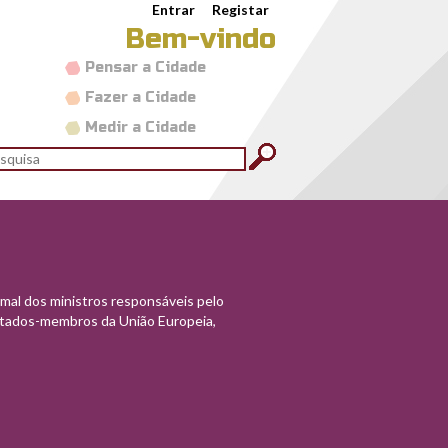
Entrar
Registar
Bem-vindo
Pensar a Cidade
Fazer a Cidade
Medir a Cidade
rmulário de pesquisa
quisar
A
sistgovpnpot_2.jpg
O
d
d