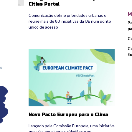
Cities Portal
M
Comunicação define prioridades urbanas e
reúne mais de 80 iniciativas da UE num ponto
Pa
único de acesso
pa
Ca
Ca
ecp.jpg
Eu
Novo Pacto Europeu para o Clima
Lançado pela Comissão Europeia, uma iniciativa
que visa envolver os cidadãos e as