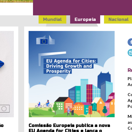
Mundial
Europeia
Nacional
g_plan.png
euagendaforcities.jpg
R
Pl
Ac
Co
Ag
Po
Mi
as
ão
Comissão Europeia publica a nova
Co
EU Agenda for Cities e lança o