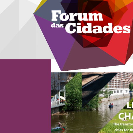
Menu secundário
Passar para o conteúdo principal
Agenda Europei
Nova Carta 
A Nova Carta de L
desenvolvimento u
realizada por vide