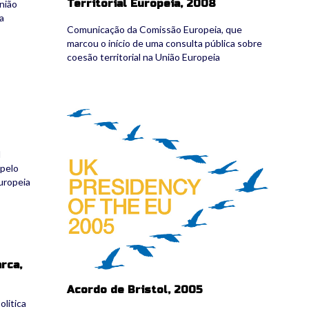
Territorial Europeia, 2008
nião
a
Comunicação da Comissão Europeia, que
marcou o início de uma consulta pública sobre
coesão territorial na União Europeia
ukeu2005_logo.jpg
l
 pelo
uropeia
rca,
Acordo de Bristol, 2005
olitica