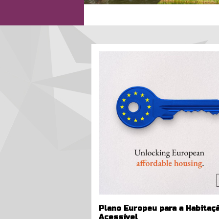
european_affordable_housin
Plano Europeu para a Habitaç
Acessível