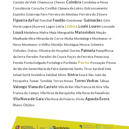
Coimbra
Castelo de Vide
Chamusca
Chaves
Condeixa-a-Nova
Constância
Coruche
Covilhã
Câmara de Lobos
Entroncamento
Espinho
Estarreja
Faro
Ferreira do Alentejo
Ferreira do Zêzere
Figueira da Foz
Fundão
Guimarães
Funchal
Gondomar
Góis
Lisboa
Loulé
Loures
Horta
Lagoa (Açores)
Lagos
Leiria
Lousada
Lousã
Matosinhos
Madalena
Mafra
Maia
Mangualde
Mação
Mealhada
Mira
Miranda do Corvo
Moita
Montalegre
Montemor-o-
Novo
Montemor-o-Velho
Montijo
Mortágua
Moura
Odemira
Palmela
Odivelas
Oeiras
Oliveira do Hospital
Ourém
Pampilhosa
da Serra
Paredes
Paredes de Coura
Paços de Ferreira
Penacova
Porto
Penela
Ponta Delgada
Portalegre
Portimão
Povoação
Póvoa
de Varzim
Santa Maria da Feira
Santarém
Santo Tirso
Sardoal
Seia
Sintra
Seixal
Sertã
Sesimbra
Setúbal
Silves
Soure
São João da
Torres Vedras
Pesqueira
Tomar
Tondela
Torres Novas
Tábua
Valongo
Viana do Castelo
Vila de Rei
Vila Franca de Xira
Vila
Franca do Campo
Vila Nova da Barquinha
Vila Nova de Famalicão
Vila Nova de Gaia
Águeda
Évora
Vila Nova de Poiares
Viseu
Ílhavo
Óbidos