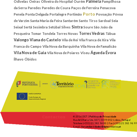
Palmela
Odivelas
Oeiras
Oliveira do Hospital
Ourém
Pampilhosa
da Serra
Paredes
Paredes de Coura
Paços de Ferreira
Penacova
Porto
Penela
Ponta Delgada
Portalegre
Portimão
Povoação
Póvoa
de Varzim
Santa Maria da Feira
Santarém
Santo Tirso
Sardoal
Seia
Sintra
Seixal
Sertã
Sesimbra
Setúbal
Silves
Soure
São João da
Torres Vedras
Pesqueira
Tomar
Tondela
Torres Novas
Tábua
Valongo
Viana do Castelo
Vila de Rei
Vila Franca de Xira
Vila
Franca do Campo
Vila Nova da Barquinha
Vila Nova de Famalicão
Vila Nova de Gaia
Águeda
Évora
Vila Nova de Poiares
Viseu
Ílhavo
Óbidos
Contactos
© 2016 DGT |
Política de Privacidade
Rua Artilharia Um, 107 | 1099-052 Lisboa, Portugal
Telefone (+351) 21 381 96 00 | Fax (+351) 21 381 96 99
E-mail:
forumdascidades@dgterritorio.pt