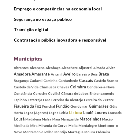
Emprego e competências na economia local
Segurança no espaço público
Transição digital
Contratação pública inovadora e responsável
Municípios
Abrantes
Alcanena
Alcobaça
Alcochete
Aljustrel
Almada
Alvito
Amadora
Amarante
Aveiro
Braga
Arganil
Barreiro
Beja
Cascais
Bragança
Cadaval
Caminha
Cantanhede
Castelo Branco
Coimbra
Castelo de Vide
Chamusca
Chaves
Condeixa-a-Nova
Constância
Coruche
Covilhã
Câmara de Lobos
Entroncamento
Espinho
Estarreja
Faro
Ferreira do Alentejo
Ferreira do Zêzere
Figueira da Foz
Fundão
Guimarães
Funchal
Gondomar
Góis
Lisboa
Loulé
Loures
Horta
Lagoa (Açores)
Lagos
Leiria
Lousada
Lousã
Matosinhos
Madalena
Mafra
Maia
Mangualde
Mação
Mealhada
Mira
Miranda do Corvo
Moita
Montalegre
Montemor-o-
Novo
Montemor-o-Velho
Montijo
Mortágua
Moura
Odemira