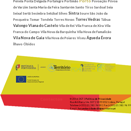
Porto
Penela
Ponta Delgada
Portalegre
Portimão
Povoação
Póvoa
de Varzim
Santa Maria da Feira
Santarém
Santo Tirso
Sardoal
Seia
Sintra
Seixal
Sertã
Sesimbra
Setúbal
Silves
Soure
São João da
Torres Vedras
Pesqueira
Tomar
Tondela
Torres Novas
Tábua
Valongo
Viana do Castelo
Vila de Rei
Vila Franca de Xira
Vila
Franca do Campo
Vila Nova da Barquinha
Vila Nova de Famalicão
Vila Nova de Gaia
Águeda
Évora
Vila Nova de Poiares
Viseu
Ílhavo
Óbidos
Contactos
© 2016 DGT |
Política de Privacidade
Rua Artilharia Um, 107 | 1099-052 Lisboa, Portugal
Telefone (+351) 21 381 96 00 | Fax (+351) 21 381 96 99
E-mail:
forumdascidades@dgterritorio.pt