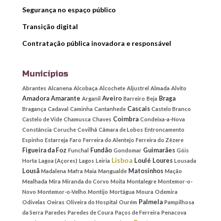
Segurança no espaço público
Transição digital
Contratação pública inovadora e responsável
Municípios
Abrantes
Alcanena
Alcobaça
Alcochete
Aljustrel
Almada
Alvito
Amadora
Amarante
Aveiro
Braga
Arganil
Barreiro
Beja
Cascais
Bragança
Cadaval
Caminha
Cantanhede
Castelo Branco
Coimbra
Castelo de Vide
Chamusca
Chaves
Condeixa-a-Nova
Constância
Coruche
Covilhã
Câmara de Lobos
Entroncamento
Espinho
Estarreja
Faro
Ferreira do Alentejo
Ferreira do Zêzere
Figueira da Foz
Fundão
Guimarães
Funchal
Gondomar
Góis
Lisboa
Loulé
Loures
Horta
Lagoa (Açores)
Lagos
Leiria
Lousada
Lousã
Matosinhos
Madalena
Mafra
Maia
Mangualde
Mação
Mealhada
Mira
Miranda do Corvo
Moita
Montalegre
Montemor-o-
Novo
Montemor-o-Velho
Montijo
Mortágua
Moura
Odemira
Palmela
Odivelas
Oeiras
Oliveira do Hospital
Ourém
Pampilhosa
da Serra
Paredes
Paredes de Coura
Paços de Ferreira
Penacova