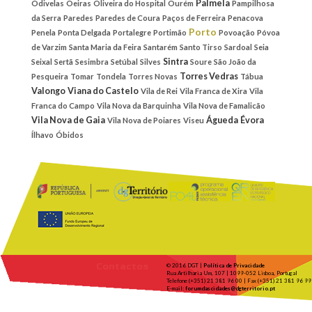
Palmela
Odivelas
Oeiras
Oliveira do Hospital
Ourém
Pampilhosa
da Serra
Paredes
Paredes de Coura
Paços de Ferreira
Penacova
Porto
Penela
Ponta Delgada
Portalegre
Portimão
Povoação
Póvoa
de Varzim
Santa Maria da Feira
Santarém
Santo Tirso
Sardoal
Seia
Sintra
Seixal
Sertã
Sesimbra
Setúbal
Silves
Soure
São João da
Torres Vedras
Pesqueira
Tomar
Tondela
Torres Novas
Tábua
Valongo
Viana do Castelo
Vila de Rei
Vila Franca de Xira
Vila
Franca do Campo
Vila Nova da Barquinha
Vila Nova de Famalicão
Vila Nova de Gaia
Águeda
Évora
Vila Nova de Poiares
Viseu
Ílhavo
Óbidos
Contactos
© 2016 DGT |
Política de Privacidade
Rua Artilharia Um, 107 | 1099-052 Lisboa, Portugal
Telefone (+351) 21 381 96 00 | Fax (+351) 21 381 96 99
E-mail:
forumdascidades@dgterritorio.pt