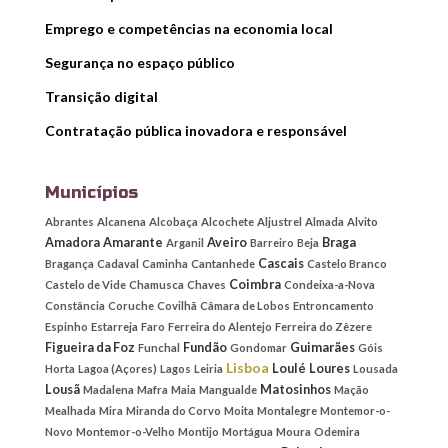
Emprego e competências na economia local
Segurança no espaço público
Transição digital
Contratação pública inovadora e responsável
Municípios
Abrantes
Alcanena
Alcobaça
Alcochete
Aljustrel
Almada
Alvito
Amadora
Amarante
Aveiro
Braga
Arganil
Barreiro
Beja
Cascais
Bragança
Cadaval
Caminha
Cantanhede
Castelo Branco
Coimbra
Castelo de Vide
Chamusca
Chaves
Condeixa-a-Nova
Constância
Coruche
Covilhã
Câmara de Lobos
Entroncamento
Espinho
Estarreja
Faro
Ferreira do Alentejo
Ferreira do Zêzere
Figueira da Foz
Fundão
Guimarães
Funchal
Gondomar
Góis
Lisboa
Loulé
Loures
Horta
Lagoa (Açores)
Lagos
Leiria
Lousada
Lousã
Matosinhos
Madalena
Mafra
Maia
Mangualde
Mação
Mealhada
Mira
Miranda do Corvo
Moita
Montalegre
Montemor-o-
Novo
Montemor-o-Velho
Montijo
Mortágua
Moura
Odemira