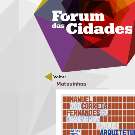
Menu secundário
Passar para o conteúdo principal
Voltar
Matosinhos
casadaarquitectura.jpg