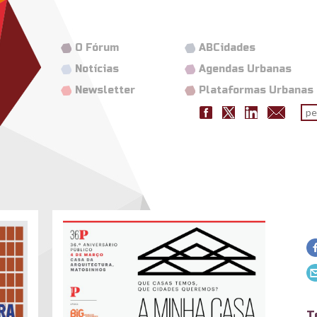
O Fórum
ABCidades
Notícias
Agendas Urbanas
Newsletter
Plataformas Urbanas
Fo
pes
aminhacasa.jpg
T