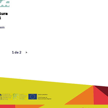
tura
l
, em
1 de 2
>