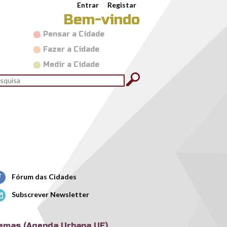
Entrar
Registar
Bem-vindo
Pensar a Cidade
Fazer a Cidade
Medir a Cidade
rmulário de pesquisa
quisar
Fórum das Cidades
Subscrever Newsletter
emas (Agenda Urbana UE)