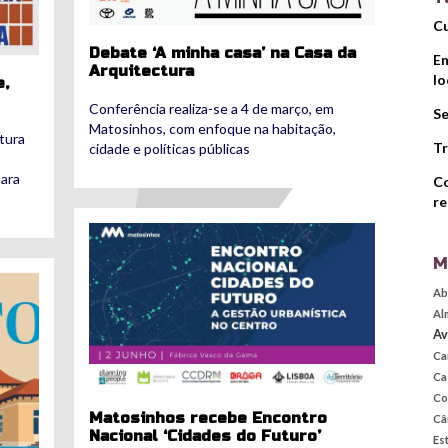
Cu
Debate ‘A minha casa’ na Casa da
Em
Arquitectura
lo
e,
Conferência realiza-se a 4 de março, em
Se
Matosinhos, com enfoque na habitação,
tura
Tr
cidade e políticas públicas
para
Co
re
cidadesdofuturo.jpg
M
Ab
Al
Av
Ca
Ca
Co
Matosinhos recebe Encontro
Câ
Nacional ‘Cidades do Futuro’
Es