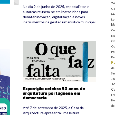
Zê
No dia 2 de junho de 2025, especialistas e
Go
autarcas reúnem-se em Matosinhos para
(A
debater inovação, digitalização e novos
Lo
instrumentos na gestão urbanística municipal
Ma
Co
Mo
Od
cda.png
Ou
382_667436546333636054_n.jpg
Pa
Pe
P
da
Se
Jo
To
Exposição celebra 50 anos de
Ca
arquitetura portuguesa em
Fr
democracia
No
de
Até 7 de setembro de 2025, a Casa da
Arquitectura apresenta uma leitura