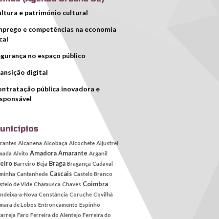
ltura e património cultural
prego e competências na economia
cal
gurança no espaço público
ansição digital
ntratação pública inovadora e
sponsável
unicípios
rantes
Alcanena
Alcobaça
Alcochete
Aljustrel
Amadora
Amarante
mada
Alvito
Arganil
eiro
Braga
Barreiro
Beja
Bragança
Cadaval
Cascais
minha
Cantanhede
Castelo Branco
Coimbra
stelo de Vide
Chamusca
Chaves
ndeixa-a-Nova
Constância
Coruche
Covilhã
mara de Lobos
Entroncamento
Espinho
tarreja
Faro
Ferreira do Alentejo
Ferreira do