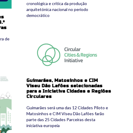
cronológica e crítica da produção
arquitetónica nacional no período
democrático
es
.º
ras
ra de
ccri.jpg
Guimarães, Matosinhos e CIM
Viseu Dão Lafões selecionadas
para a Iniciativa Cidades e Regiões
Circulares
Guimarães será uma das 12 Cidades Piloto e
Matosinhos e CIM Viseu Dão Lafões farão
parte das 25 Cidades Parceiras desta
iniciativa europeia