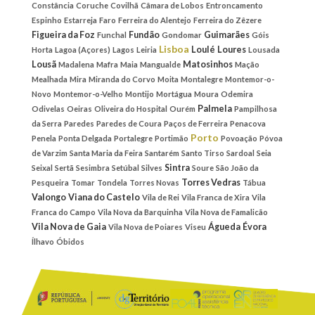
Constância
Coruche
Covilhã
Câmara de Lobos
Entroncamento
Espinho
Estarreja
Faro
Ferreira do Alentejo
Ferreira do Zêzere
Figueira da Foz
Fundão
Guimarães
Funchal
Gondomar
Góis
Lisboa
Loulé
Loures
Horta
Lagoa (Açores)
Lagos
Leiria
Lousada
Lousã
Matosinhos
Madalena
Mafra
Maia
Mangualde
Mação
Mealhada
Mira
Miranda do Corvo
Moita
Montalegre
Montemor-o-
Novo
Montemor-o-Velho
Montijo
Mortágua
Moura
Odemira
Palmela
Odivelas
Oeiras
Oliveira do Hospital
Ourém
Pampilhosa
da Serra
Paredes
Paredes de Coura
Paços de Ferreira
Penacova
Porto
Penela
Ponta Delgada
Portalegre
Portimão
Povoação
Póvoa
de Varzim
Santa Maria da Feira
Santarém
Santo Tirso
Sardoal
Seia
Sintra
Seixal
Sertã
Sesimbra
Setúbal
Silves
Soure
São João da
Torres Vedras
Pesqueira
Tomar
Tondela
Torres Novas
Tábua
Valongo
Viana do Castelo
Vila de Rei
Vila Franca de Xira
Vila
Franca do Campo
Vila Nova da Barquinha
Vila Nova de Famalicão
Vila Nova de Gaia
Águeda
Évora
Vila Nova de Poiares
Viseu
Ílhavo
Óbidos