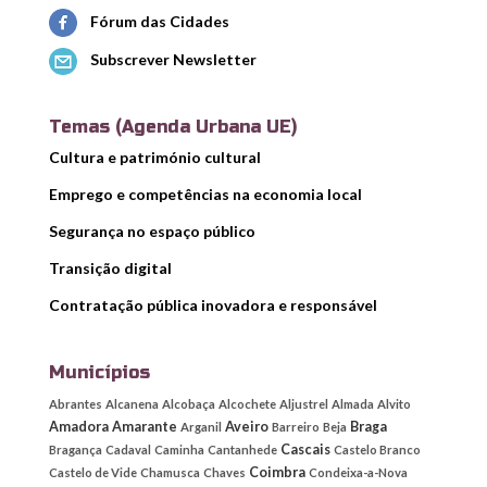
Fórum das Cidades
Subscrever Newsletter
Temas (Agenda Urbana UE)
Cultura e património cultural
Emprego e competências na economia local
Segurança no espaço público
Transição digital
Contratação pública inovadora e responsável
Municípios
Abrantes
Alcanena
Alcobaça
Alcochete
Aljustrel
Almada
Alvito
Amadora
Amarante
Aveiro
Braga
Arganil
Barreiro
Beja
Cascais
Bragança
Cadaval
Caminha
Cantanhede
Castelo Branco
Coimbra
Castelo de Vide
Chamusca
Chaves
Condeixa-a-Nova