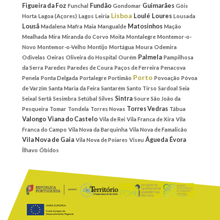
Figueira da Foz
Fundão
Guimarães
Funchal
Gondomar
Góis
Lisboa
Loulé
Loures
Horta
Lagoa (Açores)
Lagos
Leiria
Lousada
Lousã
Matosinhos
Madalena
Mafra
Maia
Mangualde
Mação
Mealhada
Mira
Miranda do Corvo
Moita
Montalegre
Montemor-o-
Novo
Montemor-o-Velho
Montijo
Mortágua
Moura
Odemira
Palmela
Odivelas
Oeiras
Oliveira do Hospital
Ourém
Pampilhosa
da Serra
Paredes
Paredes de Coura
Paços de Ferreira
Penacova
Porto
Penela
Ponta Delgada
Portalegre
Portimão
Povoação
Póvoa
de Varzim
Santa Maria da Feira
Santarém
Santo Tirso
Sardoal
Seia
Sintra
Seixal
Sertã
Sesimbra
Setúbal
Silves
Soure
São João da
Torres Vedras
Pesqueira
Tomar
Tondela
Torres Novas
Tábua
Valongo
Viana do Castelo
Vila de Rei
Vila Franca de Xira
Vila
Franca do Campo
Vila Nova da Barquinha
Vila Nova de Famalicão
Vila Nova de Gaia
Águeda
Évora
Vila Nova de Poiares
Viseu
Ílhavo
Óbidos