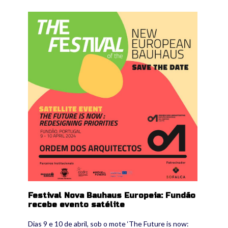
434376485_827285416104421_1624142635489
Festival Nova Bauhaus Europeia: Fundão
recebe evento satélite
Dias 9 e 10 de abril, sob o mote ‘The Future is now: