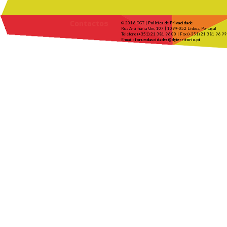
Contactos
© 2016 DGT |
Política de Privacidade
Rua Artilharia Um, 107 | 1099-052 Lisboa, Portugal
Telefone (+351) 21 381 96 00 | Fax (+351) 21 381 96 99
E-mail:
forumdascidades@dgterritorio.pt