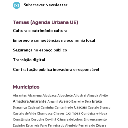
Subscrever Newsletter
Temas (Agenda Urbana UE)
Cultura e património cultural
Emprego e competências na economia local
Segurança no espaço público
Transição digital
Contratação pública inovadora e responsável
Municípios
Abrantes
Alcanena
Alcobaça
Alcochete
Aljustrel
Almada
Alvito
Amadora
Amarante
Aveiro
Braga
Arganil
Barreiro
Beja
Cascais
Bragança
Cadaval
Caminha
Cantanhede
Castelo Branco
Coimbra
Castelo de Vide
Chamusca
Chaves
Condeixa-a-Nova
Constância
Coruche
Covilhã
Câmara de Lobos
Entroncamento
Espinho
Estarreja
Faro
Ferreira do Alentejo
Ferreira do Zêzere