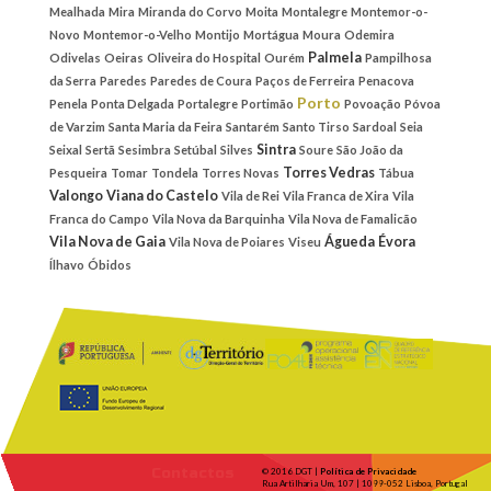
Mealhada
Mira
Miranda do Corvo
Moita
Montalegre
Montemor-o-
Novo
Montemor-o-Velho
Montijo
Mortágua
Moura
Odemira
Palmela
Odivelas
Oeiras
Oliveira do Hospital
Ourém
Pampilhosa
da Serra
Paredes
Paredes de Coura
Paços de Ferreira
Penacova
Porto
Penela
Ponta Delgada
Portalegre
Portimão
Povoação
Póvoa
de Varzim
Santa Maria da Feira
Santarém
Santo Tirso
Sardoal
Seia
Sintra
Seixal
Sertã
Sesimbra
Setúbal
Silves
Soure
São João da
Torres Vedras
Pesqueira
Tomar
Tondela
Torres Novas
Tábua
Valongo
Viana do Castelo
Vila de Rei
Vila Franca de Xira
Vila
Franca do Campo
Vila Nova da Barquinha
Vila Nova de Famalicão
Vila Nova de Gaia
Águeda
Évora
Vila Nova de Poiares
Viseu
Ílhavo
Óbidos
Contactos
© 2016 DGT |
Política de Privacidade
Rua Artilharia Um, 107 | 1099-052 Lisboa, Portugal