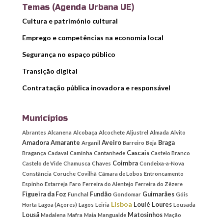
Temas (Agenda Urbana UE)
Cultura e património cultural
Emprego e competências na economia local
Segurança no espaço público
Transição digital
Contratação pública inovadora e responsável
Municípios
Abrantes
Alcanena
Alcobaça
Alcochete
Aljustrel
Almada
Alvito
Amadora
Amarante
Aveiro
Braga
Arganil
Barreiro
Beja
Cascais
Bragança
Cadaval
Caminha
Cantanhede
Castelo Branco
Coimbra
Castelo de Vide
Chamusca
Chaves
Condeixa-a-Nova
Constância
Coruche
Covilhã
Câmara de Lobos
Entroncamento
Espinho
Estarreja
Faro
Ferreira do Alentejo
Ferreira do Zêzere
Figueira da Foz
Fundão
Guimarães
Funchal
Gondomar
Góis
Lisboa
Loulé
Loures
Horta
Lagoa (Açores)
Lagos
Leiria
Lousada
Lousã
Matosinhos
Madalena
Mafra
Maia
Mangualde
Mação