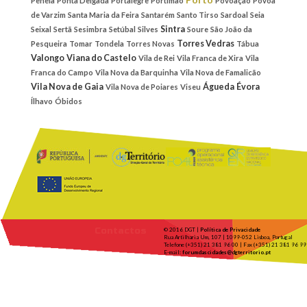
Penela
Ponta Delgada
Portalegre
Portimão
Povoação
Póvoa
de Varzim
Santa Maria da Feira
Santarém
Santo Tirso
Sardoal
Seia
Sintra
Seixal
Sertã
Sesimbra
Setúbal
Silves
Soure
São João da
Torres Vedras
Pesqueira
Tomar
Tondela
Torres Novas
Tábua
Valongo
Viana do Castelo
Vila de Rei
Vila Franca de Xira
Vila
Franca do Campo
Vila Nova da Barquinha
Vila Nova de Famalicão
Vila Nova de Gaia
Águeda
Évora
Vila Nova de Poiares
Viseu
Ílhavo
Óbidos
Contactos
© 2016 DGT |
Política de Privacidade
Rua Artilharia Um, 107 | 1099-052 Lisboa, Portugal
Telefone (+351) 21 381 96 00 | Fax (+351) 21 381 96 99
E-mail:
forumdascidades@dgterritorio.pt