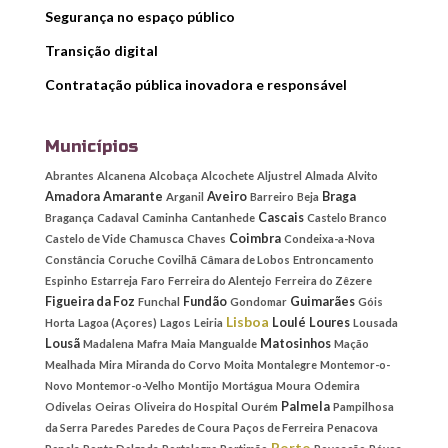
Segurança no espaço público
Transição digital
Contratação pública inovadora e responsável
Municípios
Abrantes
Alcanena
Alcobaça
Alcochete
Aljustrel
Almada
Alvito
Amadora
Amarante
Aveiro
Braga
Arganil
Barreiro
Beja
Cascais
Bragança
Cadaval
Caminha
Cantanhede
Castelo Branco
Coimbra
Castelo de Vide
Chamusca
Chaves
Condeixa-a-Nova
Constância
Coruche
Covilhã
Câmara de Lobos
Entroncamento
Espinho
Estarreja
Faro
Ferreira do Alentejo
Ferreira do Zêzere
Figueira da Foz
Fundão
Guimarães
Funchal
Gondomar
Góis
Lisboa
Loulé
Loures
Horta
Lagoa (Açores)
Lagos
Leiria
Lousada
Lousã
Matosinhos
Madalena
Mafra
Maia
Mangualde
Mação
Mealhada
Mira
Miranda do Corvo
Moita
Montalegre
Montemor-o-
Novo
Montemor-o-Velho
Montijo
Mortágua
Moura
Odemira
Palmela
Odivelas
Oeiras
Oliveira do Hospital
Ourém
Pampilhosa
da Serra
Paredes
Paredes de Coura
Paços de Ferreira
Penacova
Porto