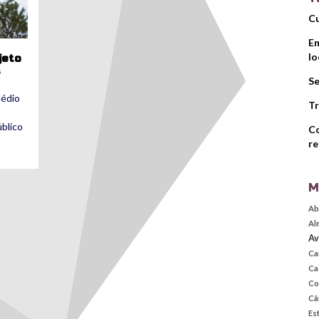
Cu
Em
lo
jeto
s
Se
Médio
Tr
blico
Co
re
M
Ab
Al
Av
Ca
Ca
Co
Câ
Es