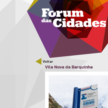
Menu secundário
Passar para o conteúdo principal
Voltar
Vila Nova da Barquinha
transporteapedido-640x427.