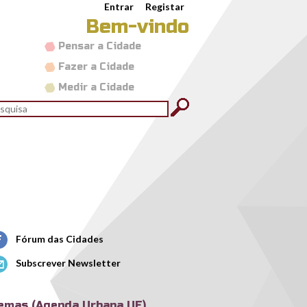
Entrar
Registar
Bem-vindo
Pensar a Cidade
Fazer a Cidade
Medir a Cidade
rmulário de pesquisa
quisar
Fórum das Cidades
Subscrever Newsletter
emas (Agenda Urbana UE)