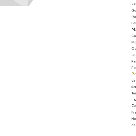
Zê
Go
(A
Lo
Ma
Co
Mo
Od
Ou
Pa
Pe
P
da
Se
Jo
To
Ca
Fr
No
de