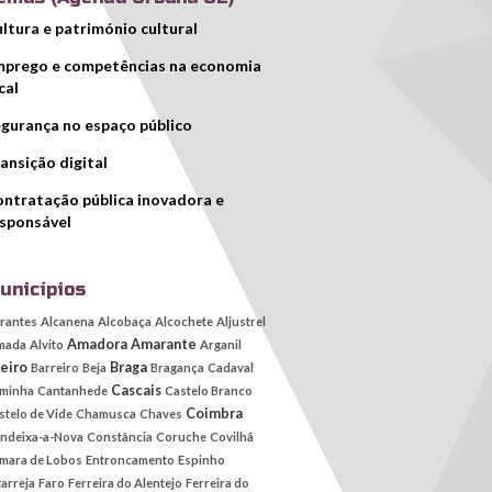
ltura e património cultural
prego e competências na economia
cal
gurança no espaço público
ansição digital
ntratação pública inovadora e
sponsável
unicípios
rantes
Alcanena
Alcobaça
Alcochete
Aljustrel
Amadora
Amarante
mada
Alvito
Arganil
eiro
Braga
Barreiro
Beja
Bragança
Cadaval
Cascais
minha
Cantanhede
Castelo Branco
Coimbra
stelo de Vide
Chamusca
Chaves
ndeixa-a-Nova
Constância
Coruche
Covilhã
mara de Lobos
Entroncamento
Espinho
tarreja
Faro
Ferreira do Alentejo
Ferreira do