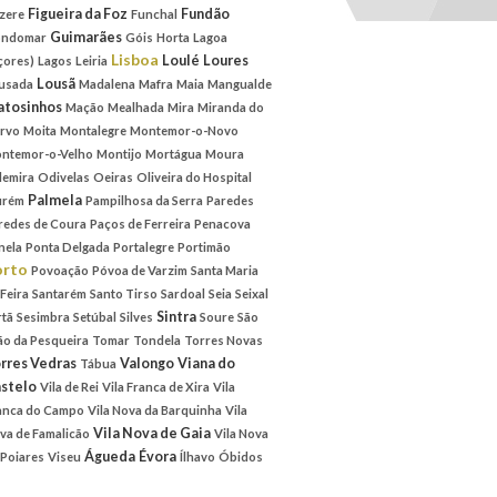
Figueira da Foz
Fundão
zere
Funchal
Guimarães
ndomar
Góis
Horta
Lagoa
Lisboa
Loulé
Loures
çores)
Lagos
Leiria
Lousã
usada
Madalena
Mafra
Maia
Mangualde
tosinhos
Mação
Mealhada
Mira
Miranda do
rvo
Moita
Montalegre
Montemor-o-Novo
ntemor-o-Velho
Montijo
Mortágua
Moura
emira
Odivelas
Oeiras
Oliveira do Hospital
Palmela
rém
Pampilhosa da Serra
Paredes
redes de Coura
Paços de Ferreira
Penacova
nela
Ponta Delgada
Portalegre
Portimão
orto
Povoação
Póvoa de Varzim
Santa Maria
 Feira
Santarém
Santo Tirso
Sardoal
Seia
Seixal
Sintra
rtã
Sesimbra
Setúbal
Silves
Soure
São
ão da Pesqueira
Tomar
Tondela
Torres Novas
rres Vedras
Valongo
Viana do
Tábua
stelo
Vila de Rei
Vila Franca de Xira
Vila
anca do Campo
Vila Nova da Barquinha
Vila
Vila Nova de Gaia
va de Famalicão
Vila Nova
Águeda
Évora
 Poiares
Viseu
Ílhavo
Óbidos