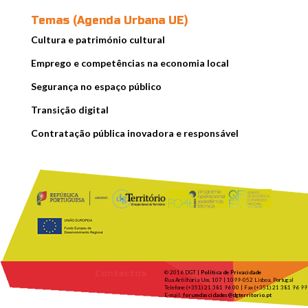
Temas (Agenda Urbana UE)
Cultura e património cultural
Emprego e competências na economia local
Segurança no espaço público
Transição digital
Contratação pública inovadora e responsável
Contactos
© 2016 DGT |
Política de Privacidade
Rua Artilharia Um, 107 | 1099-052 Lisboa, Portugal
Telefone (+351) 21 381 96 00 | Fax (+351) 21 381 96 99
E-mail:
forumdascidades@dgterritorio.pt