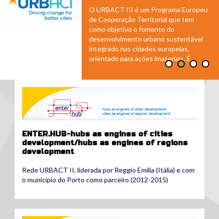
O URBACT III é um Programa Europeu
de Cooperação Territorial que tem
como objetivo o fomento do
desenvolvimento urbano sustentável
integrado nas cidades europeias,
orientado para ações imateriais. É...
enterhub2.png
ENTER.HUB-hubs as engines of cities
development/hubs as engines of regions
development
Rede URBACT II, liderada por Reggio Emilia (Itália) e com
o município do Porto como parceiro (2012-2015)