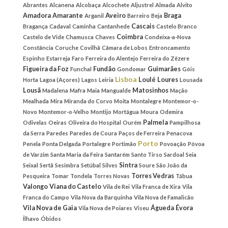
Abrantes
Alcanena
Alcobaça
Alcochete
Aljustrel
Almada
Alvito
Amadora
Amarante
Aveiro
Braga
Arganil
Barreiro
Beja
Cascais
Bragança
Cadaval
Caminha
Cantanhede
Castelo Branco
Coimbra
Castelo de Vide
Chamusca
Chaves
Condeixa-a-Nova
Constância
Coruche
Covilhã
Câmara de Lobos
Entroncamento
Espinho
Estarreja
Faro
Ferreira do Alentejo
Ferreira do Zêzere
Figueira da Foz
Fundão
Guimarães
Funchal
Gondomar
Góis
Lisboa
Loulé
Loures
Horta
Lagoa (Açores)
Lagos
Leiria
Lousada
Lousã
Matosinhos
Madalena
Mafra
Maia
Mangualde
Mação
Mealhada
Mira
Miranda do Corvo
Moita
Montalegre
Montemor-o-
Novo
Montemor-o-Velho
Montijo
Mortágua
Moura
Odemira
Palmela
Odivelas
Oeiras
Oliveira do Hospital
Ourém
Pampilhosa
da Serra
Paredes
Paredes de Coura
Paços de Ferreira
Penacova
Porto
Penela
Ponta Delgada
Portalegre
Portimão
Povoação
Póvoa
de Varzim
Santa Maria da Feira
Santarém
Santo Tirso
Sardoal
Seia
Sintra
Seixal
Sertã
Sesimbra
Setúbal
Silves
Soure
São João da
Torres Vedras
Pesqueira
Tomar
Tondela
Torres Novas
Tábua
Valongo
Viana do Castelo
Vila de Rei
Vila Franca de Xira
Vila
Franca do Campo
Vila Nova da Barquinha
Vila Nova de Famalicão
Vila Nova de Gaia
Águeda
Évora
Vila Nova de Poiares
Viseu
Ílhavo
Óbidos